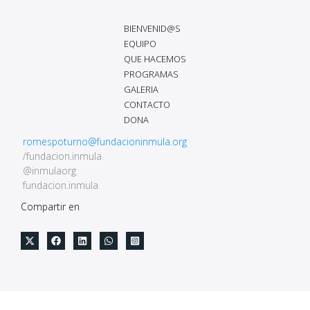
BIENVENID@S
EQUIPO
QUE HACEMOS
PROGRAMAS
GALERIA
CONTACTO
DONA
romespoturno@fundacioninmula.org
/fundacion.inmula
@inmulaorg
fundacion.inmula
Compartir en